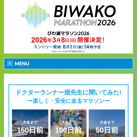
MENU
ホーム
大会情報
ドクターランナー畑先生に聞いてみた!
ー楽しく・安全に走るマラソンー
大会要項（マラソン）
大会要項（ペアリレーマラソン）
大会まで
大会まで
大会まで
150日前
100日前
50日前
どんな大会？