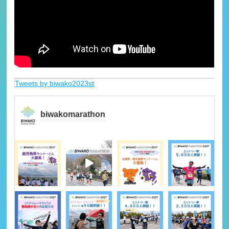
Tweets by biwako2023st
biwakomarathon