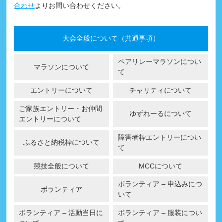
合わせ
よりお問い合わせください。
ランナー
大会全般について（共通事項）
エントリー
ペアリレーマラソンについ
マラソンについて
ボランティア
て
コースマップ
・
アクセス・交通規制
エントリーについて
チャリティについて
ご家族エントリー・お仲間
コースマップ・アクセス
ゆずれーるについて
エントリーについて
交通規制へのご協力のお願い
障害者枠エントリーについ
ふるさと納税枠について
て
Q&A | お問い合わせ
競技全般について
MCCについて
ボランティア – 申込みにつ
ボランティア
いて
ボランティア – 活動当日に
ボランティア – 服装につい