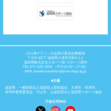
びわ湖マラソン大会実行委員会事務局
〒520-8577 滋賀県大津市京町4-1-1
滋賀県観光文化スポーツ部 スポーツ課内
TEL 077-528-3369 （平日10:00～17:00）
MAIL
biwakomarathon@pref.shiga.lg.jp
主催
滋賀県
一般財団法人滋賀陸上競技協会
大津市
草津市
草津市教育委員会
守山市
公益財団法人滋賀県スポーツ協会
大会公式SNS