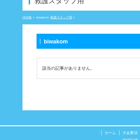
救護スタッフ用
HOME
»
biwakom
救護スタッフ用
»
biwakom
該当の記事がありません。
ホーム
大会要項